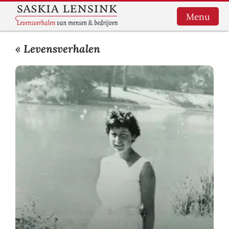
Menu
« Levensverhalen
HOME
LEVENSVERHALEN
BEDRIJFSBOEKEN
SCHRIJFHULP
OVER MIJ
WORKSHOP
SCHRIJFHOEK
CONTACT