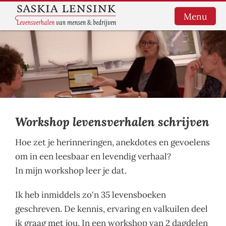
Menu
HOME
LEVENSVERHALEN
BEDRIJFSBOEKEN
Workshop levensverhalen schrijven
SCHRIJFHULP
Hoe zet je herinneringen, anekdotes en gevoelens
OVER MIJ
om in een leesbaar en levendig verhaal?
WORKSHOP
In mijn workshop leer je dat.
SCHRIJFHOEK
Ik heb inmiddels zo'n 35 levensboeken
CONTACT
geschreven. De kennis, ervaring en valkuilen deel
ik graag met jou. In een workshop van 2 dagdelen