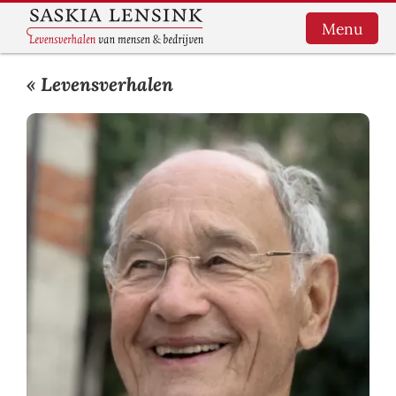
Menu
« Levensverhalen
HOME
LEVENSVERHALEN
BEDRIJFSBOEKEN
SCHRIJFHULP
OVER MIJ
WORKSHOP
SCHRIJFHOEK
CONTACT