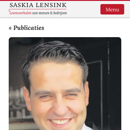
Menu
« Publicaties
HOME
LEVENSVERHALEN
BEDRIJFSBOEKEN
SCHRIJFHULP
OVER MIJ
WORKSHOP
SCHRIJFHOEK
CONTACT