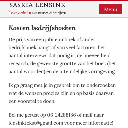
Menu
Kosten bedrijfsboeken
HOME
De prijs van een jubileumboek of ander
LEVENSVERHALEN
bedrijfsboek hangt af van veel factoren: het
aantal interviews dat nodig is, de hoeveelheid
BEDRIJFSBOEKEN
research, de gewenste grootte van het boek (het
SCHRIJFHULP
aantal woorden) én de uiteindelijke vormgeving.
OVER MIJ
Ik ga graag met je in gesprek om te onderzoeken
wat de wensen precies zijn en op basis daarvan
WORKSHOP
een voorstel te doen.
SCHRIJFHOEK
Bel me gerust op 06-24288186 of mail naar
CONTACT
lensinktekst@gmail.com
voor meer informatie!